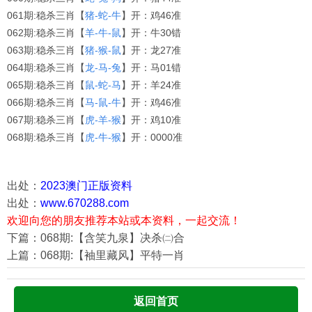
061期:稳杀三肖【
猪-蛇-牛
】开：鸡46准
062期:稳杀三肖【
羊-牛-鼠
】开：牛30错
063期:稳杀三肖【
猪-猴-鼠
】开：龙27准
064期:稳杀三肖【
龙-马-兔
】开：马01错
065期:稳杀三肖【
鼠-蛇-马
】开：羊24准
066期:稳杀三肖【
马-鼠-牛
】开：鸡46准
067期:稳杀三肖【
虎-羊-猴
】开：鸡10准
068期:稳杀三肖【
虎-牛-猴
】开：0000准
出处：
2023澳门正版资料
出处：
www.670288.com
欢迎向您的朋友推荐本站或本资料，一起交流！
下篇：068期:【含笑九泉】决杀㈡合
上篇：068期:【袖里藏风】平特一肖
返回首页