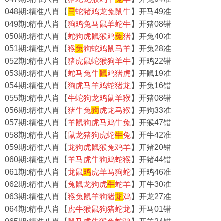
048期:精准八肖【
马
蛇猪鸡龙兔鼠牛
】开马49准
049期:精准八肖【
狗鸡兔马鼠羊蛇牛
】开猪08错
050期:精准八肖【
蛇狗虎鼠猴鸡
兔
猪
】开兔40准
051期:精准八肖【
猴
兔
狗蛇鸡鼠马羊
】开兔28准
052期:精准八肖【
猪虎鼠蛇猴狗羊牛
】开鸡22错
053期:精准八肖【
蛇马兔牛
鼠
鸡猪虎
】开鼠19准
054期:精准八肖【
狗虎马羊鸡蛇猪龙
】开兔16错
055期:精准八肖【
牛蛇狗龙鸡鼠羊猴
】开猪08错
056期:精准八肖【
猪牛兔
狗
虎龙马猴
】开狗33准
057期:精准八肖【
羊鼠狗虎马鸡牛兔
】开猴47错
058期:精准八肖【
鼠龙猪狗虎蛇
牛
兔
】开牛42准
059期:精准八肖【
龙狗虎鼠猴兔鸡羊
】开猪20错
060期:精准八肖【
羊马虎牛狗鸡蛇猴
】开猪44错
061期:精准八肖【
龙鼠
鸡
虎羊马狗蛇
】开鸡46准
062期:精准八肖【
兔鼠龙狗虎
牛
蛇羊
】开牛30准
063期:精准八肖【
猴兔鼠羊狗猪
龙
鸡
】开龙27准
064期:精准八肖【
虎牛猴鼠狗猪蛇龙
】开马01错