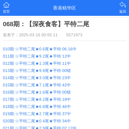
香港精华区
首页
返回
068期：【深夜食客】平特二尾
发表于：2025-03-16 00:55:11
5571973
010期:☆平特二尾★0.6尾★平特:06.16中
011期:☆平特二尾★9.2尾★平特:12中
012期:☆平特二尾★1.3尾★平特:11中
013期:☆平特二尾★9.8尾★平特:00错
014期:☆平特二尾★3.0尾★平特:23中
015期:☆平特二尾★7.1尾★平特:42中
016期:☆平特二尾★1.6尾★平特:00错
017期:☆平特二尾★8.2尾★平特:18中
018期:☆平特二尾★6.8尾★平特:46中
019期:☆平特二尾★2.7尾★平特:37中
020期:☆平特二尾★0.4尾★平特:34中
021期:☆平特二尾★2.9尾★平特:02.12中