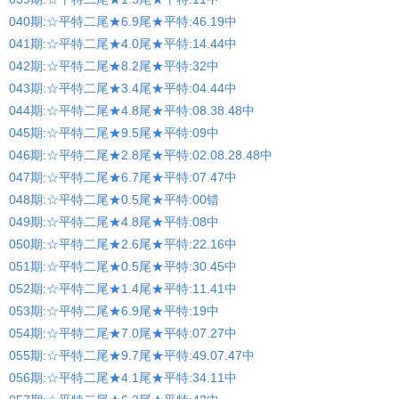
040期:☆平特二尾★6.9尾★平特:46.19中
041期:☆平特二尾★4.0尾★平特:14.44中
042期:☆平特二尾★8.2尾★平特:32中
043期:☆平特二尾★3.4尾★平特:04.44中
044期:☆平特二尾★4.8尾★平特:08.38.48中
045期:☆平特二尾★9.5尾★平特:09中
046期:☆平特二尾★2.8尾★平特:02.08.28.48中
047期:☆平特二尾★6.7尾★平特:07.47中
048期:☆平特二尾★0.5尾★平特:00错
049期:☆平特二尾★4.8尾★平特:08中
050期:☆平特二尾★2.6尾★平特:22.16中
051期:☆平特二尾★0.5尾★平特:30.45中
052期:☆平特二尾★1.4尾★平特:11.41中
053期:☆平特二尾★6.9尾★平特:19中
054期:☆平特二尾★7.0尾★平特:07.27中
055期:☆平特二尾★9.7尾★平特:49.07.47中
056期:☆平特二尾★4.1尾★平特:34.11中