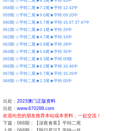
057期:☆平特二尾★6.3尾★平特:43中
058期:☆平特二尾★7.2尾★平特:12.42中
059期:☆平特二尾★9.0尾★平特:09.20中
060期:☆平特二尾★5.7尾★平特:15.07.37.47中
061期:☆平特二尾★0.1尾★平特:20中
062期:☆平特二尾★4.7尾★平特:14中
063期:☆平特二尾★0.8尾★平特:28中
064期:☆平特二尾★5.6尾★平特:35中
065期:☆平特二尾★9.3尾★平特:00错
066期:☆平特二尾★6.2尾★平特:16.46中
067期:☆平特二尾★5.7尾★平特:15.25中
068期:☆平特二尾★2.3尾★平特:00中
出处：
2023澳门正版资料
出处：
www.670288.com
欢迎向您的朋友推荐本站或本资料，一起交流！
下篇：068期：【深夜食客】平特二尾
上篇：068期：【朗日星沉】平特一肖