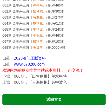
061期:金牛杀三肖【
鸡牛马
】(开:鸡46)错!
062期:金牛杀三肖【
鼠马鸡
】(开:牛30)准!
063期:金牛杀三肖【
马龙兔
】(开:龙27)错!
064期:金牛杀三肖【
蛇狗鼠
】(开:马01)准!
065期:金牛杀三肖【
牛狗龙
】(开:羊24)准!
066期:金牛杀三肖【
羊兔鼠
】(开:鸡46)准!
067期:金牛杀三肖【
猪狗羊
】(开:鸡10)准!
068期:金牛杀三肖【
兔虎羊
】(开:0000)准!
出处：
2023澳门正版资料
出处：
www.670288.com
欢迎向您的朋友推荐本站或本资料，一起交流！
下篇：068期：【出售糖果】单双中特
上篇：068期：【人海拥抱】必中波色
返回首页