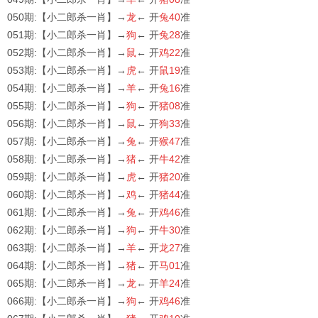
050期:【小二郎杀一肖】→
龙
← 开
兔40
准
051期:【小二郎杀一肖】→
狗
← 开
兔28
准
052期:【小二郎杀一肖】→
鼠
← 开
鸡22
准
053期:【小二郎杀一肖】→
虎
← 开
鼠19
准
054期:【小二郎杀一肖】→
羊
← 开
兔16
准
055期:【小二郎杀一肖】→
狗
← 开
猪08
准
056期:【小二郎杀一肖】→
鼠
← 开
狗33
准
057期:【小二郎杀一肖】→
兔
← 开
猴47
准
058期:【小二郎杀一肖】→
猪
← 开
牛42
准
059期:【小二郎杀一肖】→
虎
← 开
猪20
准
060期:【小二郎杀一肖】→
鸡
← 开
猪44
准
061期:【小二郎杀一肖】→
兔
← 开
鸡46
准
062期:【小二郎杀一肖】→
狗
← 开
牛30
准
063期:【小二郎杀一肖】→
羊
← 开
龙27
准
064期:【小二郎杀一肖】→
猪
← 开
马01
准
065期:【小二郎杀一肖】→
龙
← 开
羊24
准
066期:【小二郎杀一肖】→
狗
← 开
鸡46
准