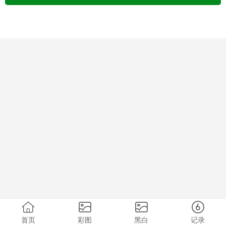
首页
彩图
黑白
记录