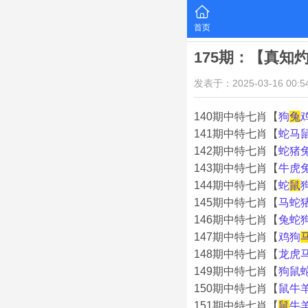
首页
175期：【真知
发表于：2025-03-16 00:54
140期中特七肖【
狗
兔
141期中特七肖【
蛇马
142期中特七肖【
蛇猪
143期中特七肖【
牛虎
144期中特七肖【
蛇
鼠
145期中特七肖【
马蛇
146期中特七肖【
兔蛇
147期中特七肖【
鸡狗
148期中特七肖【
龙虎
149期中特七肖【
狗鼠
150期中特七肖【
鼠牛
151期中特七肖【
鼠
牛