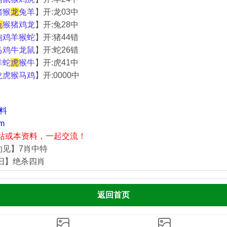
猪猴
龙
兔羊
】开:龙03中
兔
猴猪鸡龙
】开:兔28中
狗鸡羊猴蛇
】开:猪44错
马鸡牛龙鼠
】开:蛇26错
羊蛇
虎
猴牛
】开:虎41中
龙虎猴马鸡
】开:0000中
资料
m
站或本资料，一起交流！
灼见】7肖中特
依旧】绝杀四肖
返回首页