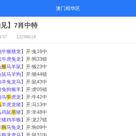
澳门精华区
灼见】7肖中特
:57
12298618
鸡牛猴猪龙
】开:兔16中
鼠牛虎兔龙
】开:狗33错
兔
猴
马羊鼠
】开:猴23中
兔鼠马羊狗
】开:猪44错
狗羊兔龙马
】开:鼠43中
猪兔狗猴羊
】开:虎05错
狗马
牛
虎龙
】开:牛42中
马
羊虎龙猪
】开:马13中
马鸡鼠
羊
猪
】开:羊48中
蛇猪鸡羊猴
】开:龙27错
羊
狗
马兔龙
】开:狗09中
羊狗龙虎马
】开:鼠31中