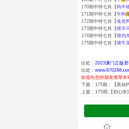
170期中特七肖【
狗牛
171期中特七肖【
牛狗
172期中特七肖【
兔龙
173期中特七肖【
猪羊
174期中特七肖【
猪鸡
175期中特七肖【
猪牛
出处：
2023澳门正版
出处：
www.670288.co
欢迎向您的朋友推荐本
下篇：175期：【真知
上篇：175期:【初心