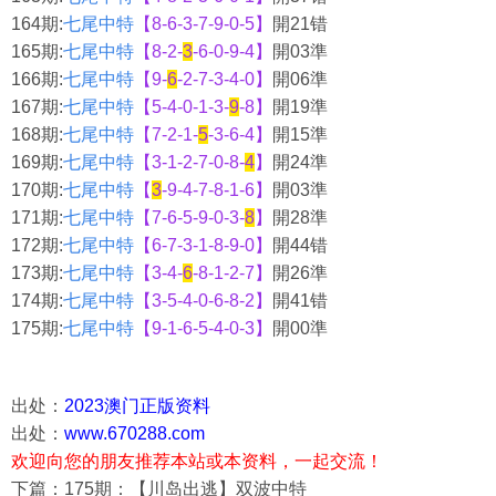
164期:
七尾中特
【8-6-3-7-9-0-5】
開21错
165期:
七尾中特
【8-2-
3
-6-0-9-4】
開03準
166期:
七尾中特
【9-
6
-2-7-3-4-0】
開06準
167期:
七尾中特
【5-4-0-1-3-
9
-8】
開19準
168期:
七尾中特
【
7-2-
1
-
5
-3-6-4
】
開15準
169期:
七尾中特
【3-1-2-7-0-8-
4
】
開24準
170期:
七尾中特
【
3
-9-4-7-8-1-6】
開03準
171期:
七尾中特
【7-6-5-9-0-3-
8
】
開28準
172期:
七尾中特
【6-7-3-1-8-9-0】
開44错
173期:
七尾中特
【3-4-
6
-8-1-2-7】
開26準
174期:
七尾中特
【3-5-4-0-6-8-2】
開41错
175期:
七尾中特
【9-1-6-5-4-0-3】
開00準
出处：
2023澳门正版资料
出处：
www.670288.com
欢迎向您的朋友推荐本站或本资料，一起交流！
下篇：175期：【川岛出逃】双波中特