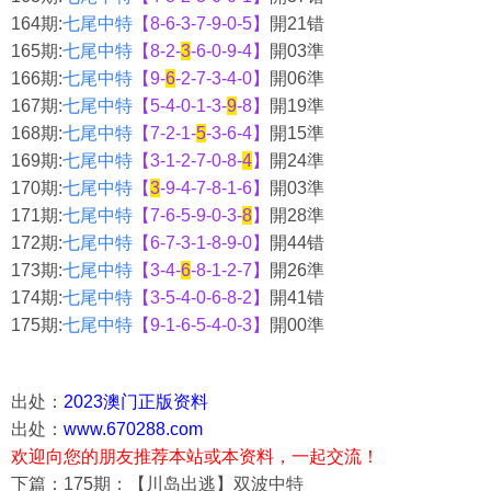
164期:
七尾中特
【8-6-3-7-9-0-5】
開21错
165期:
七尾中特
【8-2-
3
-6-0-9-4】
開03準
166期:
七尾中特
【9-
6
-2-7-3-4-0】
開06準
167期:
七尾中特
【5-4-0-1-3-
9
-8】
開19準
168期:
七尾中特
【
7-2-
1
-
5
-3-6-4
】
開15準
169期:
七尾中特
【3-1-2-7-0-8-
4
】
開24準
170期:
七尾中特
【
3
-9-4-7-8-1-6】
開03準
171期:
七尾中特
【7-6-5-9-0-3-
8
】
開28準
172期:
七尾中特
【6-7-3-1-8-9-0】
開44错
173期:
七尾中特
【3-4-
6
-8-1-2-7】
開26準
174期:
七尾中特
【3-5-4-0-6-8-2】
開41错
175期:
七尾中特
【9-1-6-5-4-0-3】
開00準
出处：
2023澳门正版资料
出处：
www.670288.com
欢迎向您的朋友推荐本站或本资料，一起交流！
下篇：175期：【川岛出逃】双波中特